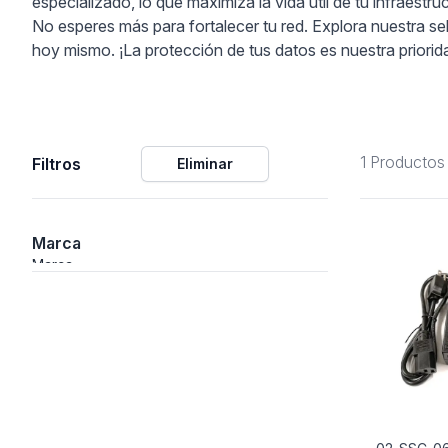
especializado, lo que maximiza la vida útil de tu infraestru
No esperes más para fortalecer tu red. Explora nuestra 
ción
hoy mismo. ¡La protección de tus datos es nuestra priorid
1 Productos
Filtros
Eliminar
áficos
ión
Marca
Marca
nal