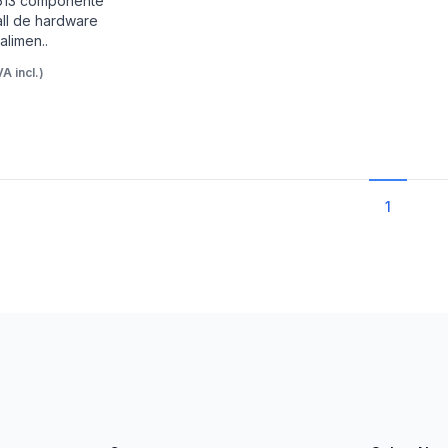
13 componente
all de hardware
alimen..
VA incl.)
1