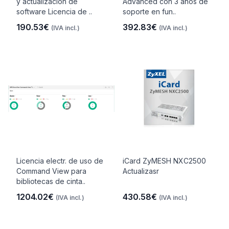
y actualización de
Advanced con 3 años de
software Licencia de ..
soporte en fun..
190.53€
392.83€
(IVA incl.)
(IVA incl.)
Licencia electr. de uso de
iCard ZyMESH NXC2500
Command View para
Actualizasr
bibliotecas de cinta..
1204.02€
430.58€
(IVA incl.)
(IVA incl.)