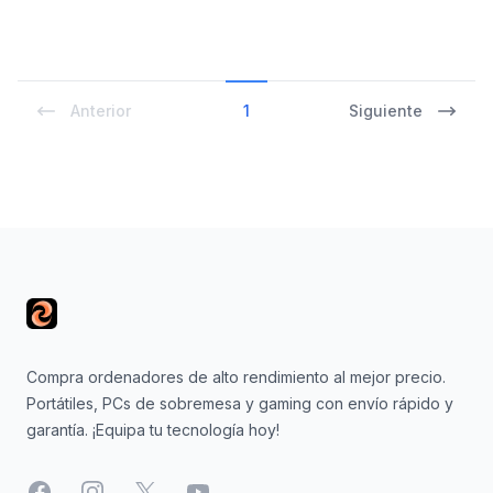
Anterior
1
Siguiente
Footer
Compra ordenadores de alto rendimiento al mejor precio.
Portátiles, PCs de sobremesa y gaming con envío rápido y
garantía. ¡Equipa tu tecnología hoy!
Facebook
Instagram
X
YouTube