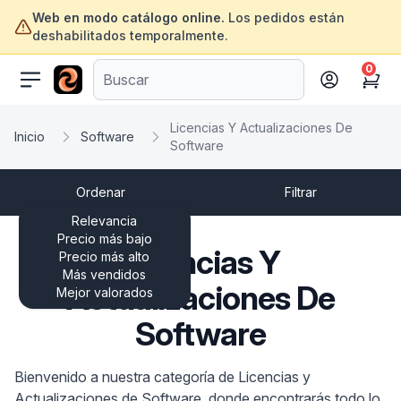
Web en modo catálogo online.
Los pedidos están
deshabilitados temporalmente.
0
ofertasinformatica.com
Cart
Licencias Y Actualizaciones De
Inicio
Software
Software
Ordenar
Filtrar
Relevancia
Precio más bajo
Licencias Y
Precio más alto
Más vendidos
Actualizaciones De
Mejor valorados
Software
Bienvenido a nuestra categoría de Licencias y
Actualizaciones de Software, donde encontrarás todo lo