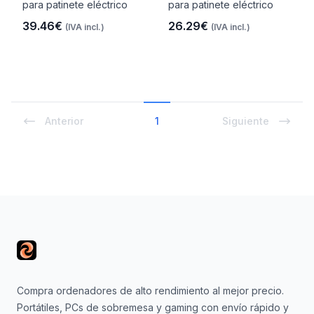
para patinete eléctrico
para patinete eléctrico
39.46€
26.29€
(IVA incl.)
(IVA incl.)
Anterior
1
Siguiente
Footer
Compra ordenadores de alto rendimiento al mejor precio.
Portátiles, PCs de sobremesa y gaming con envío rápido y