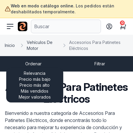
Web en modo catálogo online.
Los pedidos están
deshabilitados temporalmente.
0
ofertasinformatica.com
Cart
Vehículos De
Accesorios Para Patinetes
Inicio
Motor
Eléctricos
Ordenar
Filtrar
Relevancia
Precio más bajo
Accesorios Para Patinetes
Precio más alto
Más vendidos
Eléctricos
Mejor valorados
Bienvenido a nuestra categoría de Accesorios Para
Patinetes Eléctricos, donde encontrarás todo lo
necesario para mejorar tu experiencia de conducción y