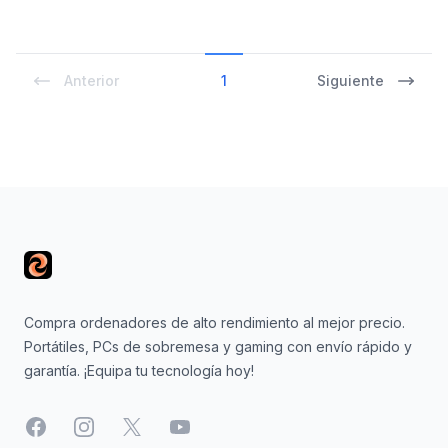
Anterior
1
Siguiente
Footer
Compra ordenadores de alto rendimiento al mejor precio.
Portátiles, PCs de sobremesa y gaming con envío rápido y
garantía. ¡Equipa tu tecnología hoy!
Facebook
Instagram
X
YouTube