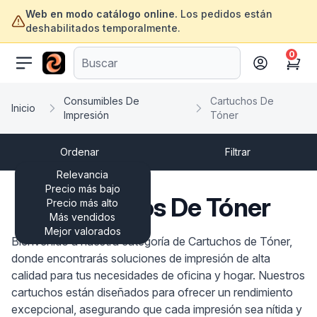
Web en modo catálogo online.
Los pedidos están
deshabilitados temporalmente.
0
ofertasinformatica.com
Cart
Consumibles De
Cartuchos De
Inicio
Impresión
Tóner
Ordenar
Filtrar
Relevancia
Precio más bajo
Cartuchos De Tóner
Precio más alto
Más vendidos
Mejor valorados
Bienvenido a nuestra categoría de Cartuchos de Tóner,
donde encontrarás soluciones de impresión de alta
calidad para tus necesidades de oficina y hogar. Nuestros
cartuchos están diseñados para ofrecer un rendimiento
excepcional, asegurando que cada impresión sea nítida y