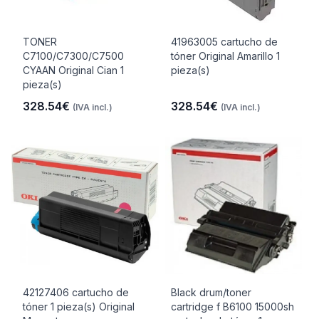
TONER
41963005 cartucho de
C7100/C7300/C7500
tóner Original Amarillo 1
CYAAN Original Cian 1
pieza(s)
pieza(s)
328.54€
328.54€
(IVA incl.)
(IVA incl.)
42127406 cartucho de
Black drum/toner
tóner 1 pieza(s) Original
cartridge f B6100 15000sh