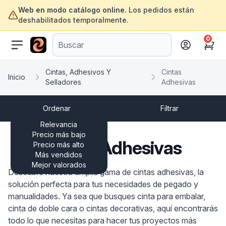
Web en modo catálogo online.
Los pedidos están
deshabilitados temporalmente.
0
ofertasinformatica.com
Cart
Cintas, Adhesivos Y
Cintas
Inicio
Selladores
Adhesivas
Ordenar
Filtrar
Relevancia
Precio más bajo
Cintas Adhesivas
Precio más alto
Más vendidos
Mejor valorados
Descubre nuestra amplia gama de cintas adhesivas, la
solución perfecta para tus necesidades de pegado y
manualidades. Ya sea que busques cinta para embalar,
cinta de doble cara o cintas decorativas, aquí encontrarás
todo lo que necesitas para hacer tus proyectos más