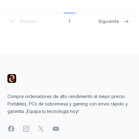
Anterior
1
Siguiente
Footer
Compra ordenadores de alto rendimiento al mejor precio.
Portátiles, PCs de sobremesa y gaming con envío rápido y
garantía. ¡Equipa tu tecnología hoy!
Facebook
Instagram
X
YouTube