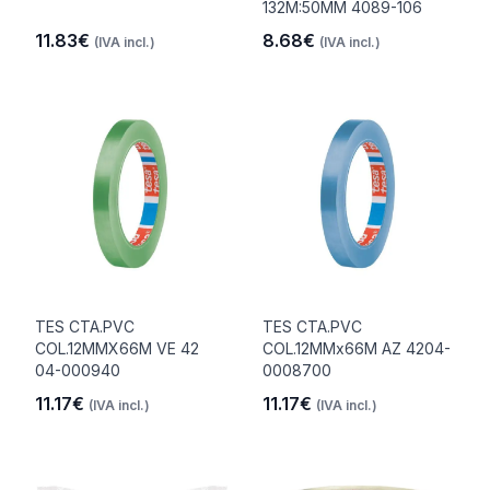
132M:50MM 4089-106
11.83€
8.68€
(IVA incl.)
(IVA incl.)
TES CTA.PVC
TES CTA.PVC
COL.12MMX66M VE 42
COL.12MMx66M AZ 4204-
04-000940
0008700
11.17€
11.17€
(IVA incl.)
(IVA incl.)