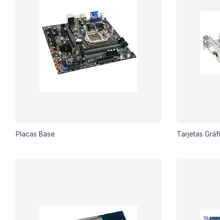
ción
áficos
ión
Placas Base
Tarjetas Gráf
nal