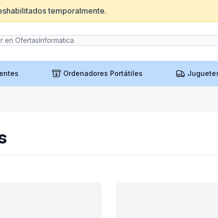
eshabilitados temporalmente.
entes
Ordenadores Portátiles
Juguete
s