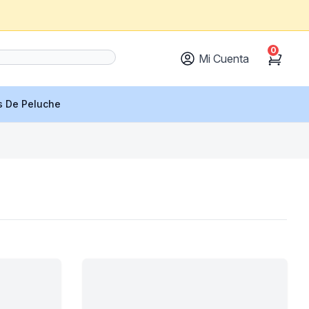
0
Mi Cuenta
Cart
s De Peluche