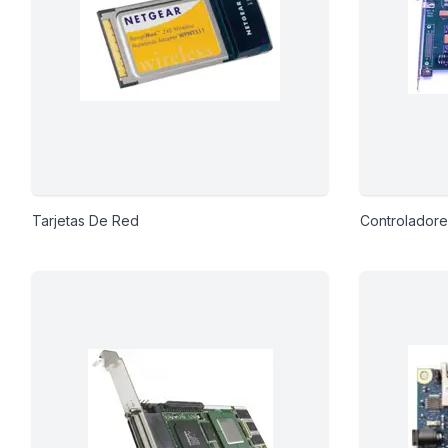
io
 Libre
Tarjetas De Red
Controladore
les Y
Y