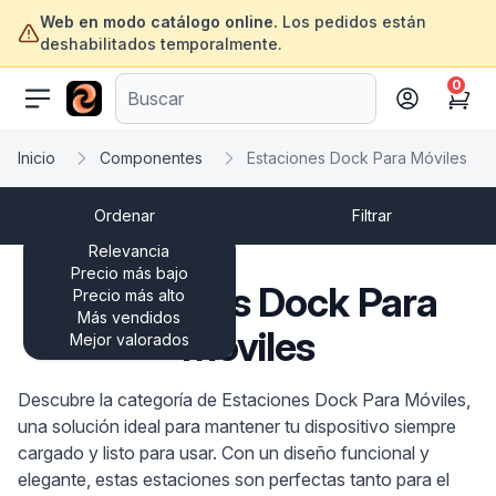
Web en modo catálogo online.
Los pedidos están
deshabilitados temporalmente.
0
ofertasinformatica.com
Cart
Inicio
Componentes
Estaciones Dock Para Móviles
Ordenar
Filtrar
Relevancia
Precio más bajo
Estaciones Dock Para
Precio más alto
Más vendidos
Móviles
Mejor valorados
Descubre la categoría de Estaciones Dock Para Móviles,
una solución ideal para mantener tu dispositivo siempre
cargado y listo para usar. Con un diseño funcional y
elegante, estas estaciones son perfectas tanto para el