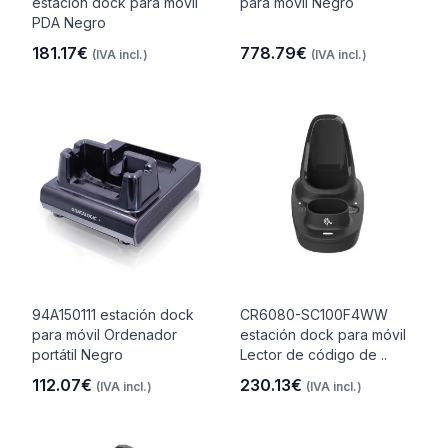
estación dock para móvil
para móvil Negro
PDA Negro
181.17€
778.79€
(IVA incl.)
(IVA incl.)
94A150111 estación dock
CR6080-SC100F4WW
para móvil Ordenador
estación dock para móvil
portátil Negro
Lector de código de ..
112.07€
230.13€
(IVA incl.)
(IVA incl.)