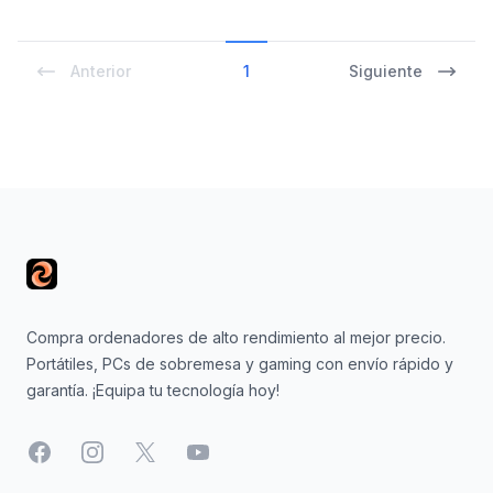
Anterior
1
Siguiente
Footer
Compra ordenadores de alto rendimiento al mejor precio.
Portátiles, PCs de sobremesa y gaming con envío rápido y
garantía. ¡Equipa tu tecnología hoy!
Facebook
Instagram
X
YouTube