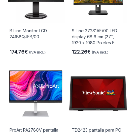
B Line Monitor LCD
S Line 272S1AE/00 LED
241B8QJEB/00
display 68,6 cm (27")
1920 x 1080 Pixeles F..
174.76€
122.26€
(IVA incl.)
(IVA incl.)
ProArt PA278CV pantalla
TD2423 pantalla para PC