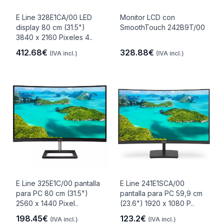
E Line 328E1CA/00 LED
Monitor LCD con
display 80 cm (31.5")
SmoothTouch 242B9T/00
3840 x 2160 Pixeles 4..
412.68€
328.88€
(IVA incl.)
(IVA incl.)
E Line 325E1C/00 pantalla
E Line 241E1SCA/00
para PC 80 cm (31.5")
pantalla para PC 59,9 cm
2560 x 1440 Pixel..
(23.6") 1920 x 1080 P..
198.45€
123.2€
(IVA incl.)
(IVA incl.)