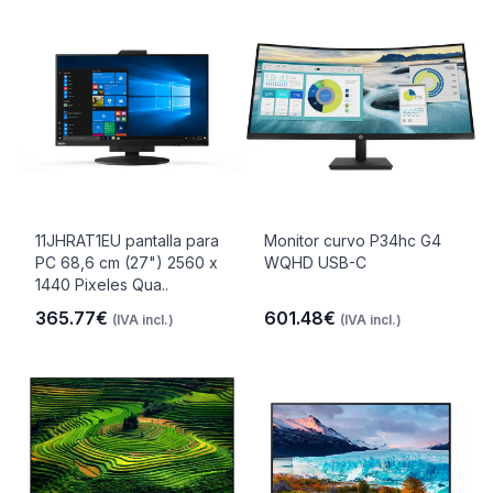
11JHRAT1EU pantalla para
Monitor curvo P34hc G4
PC 68,6 cm (27") 2560 x
WQHD USB-C
1440 Pixeles Qua..
365.77€
601.48€
(IVA incl.)
(IVA incl.)