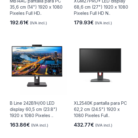
MB14AC pantalla para PC
XGM27PRO+ LED display
35,6 cm (14") 1920 x 1080
68,6 cm (27") 1920 x 1080
Pixeles Full HD..
Pixeles Full HD N..
192.61€
179.93€
(IVA incl.)
(IVA incl.)
B Line 242B1H/00 LED
XL2540K pantalla para PC
display 60,5 cm (23.8")
62,2 cm (24.5") 1920 x
1920 x 1080 Pixeles ..
1080 Pixeles Full..
163.86€
432.77€
(IVA incl.)
(IVA incl.)