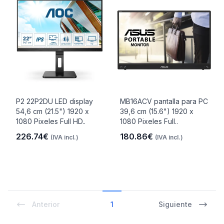
P2 22P2DU LED display
MB16ACV pantalla para PC
54,6 cm (21.5") 1920 x
39,6 cm (15.6") 1920 x
1080 Pixeles Full HD..
1080 Pixeles Full..
226.74€
180.86€
(IVA incl.)
(IVA incl.)
Anterior
1
Siguiente