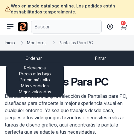
Web en modo catálogo online.
Los pedidos están
deshabilitados temporalmente.
0
ofertasinformatica.com
Cart
Inicio
Monitores
Pantallas Para PC
Ordenar
Filtrar
Relevancia
Precio más bajo
Pantallas Para PC
Precio más alto
Más vendidos
Mejor valorados
Descubre nuestra amplia selección de Pantallas para PC,
diseñadas para ofrecerte la mejor experiencia visual en
cualquier entorno. Ya sea que trabajes desde casa,
juegues a tus videojuegos favoritos o necesites realizar
tareas de diseño gráfico, aquí encontrarás la pantalla
perfecta que se adapte a tus necesidades.