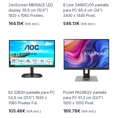
ZenScreen MB16ACE LED
B Line 346B1C/00 pantalla
display 39,6 cm (15.6")
para PC 86,4 cm (34")
1920 x 1080 Pixeles..
3440 x 1440 Pixel..
164.15€
546.13€
(IVA incl.)
(IVA incl.)
B2 22B2H pantalla para PC
ProArt PA248QV pantalla
54,6 cm (21.5") 1920 x
para PC 61,2 cm (24.1")
1080 Pixeles Ful..
1920 x 1200 Pixel..
105.48€
189.78€
(IVA incl.)
(IVA incl.)