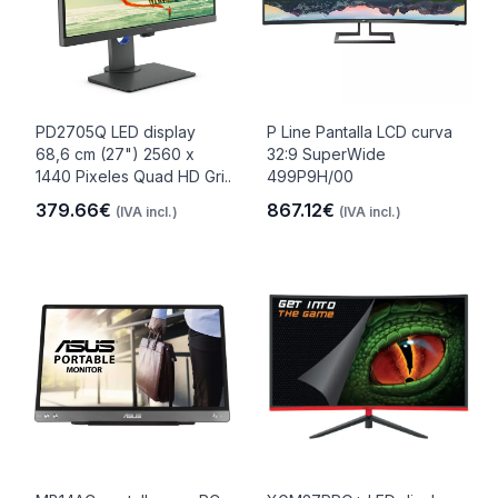
PD2705Q LED display
P Line Pantalla LCD curva
68,6 cm (27") 2560 x
32:9 SuperWide
1440 Pixeles Quad HD Gri..
499P9H/00
379.66€
867.12€
(IVA incl.)
(IVA incl.)