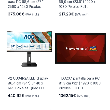
para PC 68,6 cm (27")
59,9 cm (23.6") 1920 x
2560 x 1440 Pixeles..
1080 Pixeles Full ..
375.08€
217.29€
(IVA incl.)
(IVA incl.)
P2 CU34P2A LED display
TD3207 pantalla para PC
86,4 cm (34") 3440 x
81,3 cm (32") 1920 x 1080
1440 Pixeles Quad HD ..
Pixeles Full HD..
440.62€
1362.15€
(IVA incl.)
(IVA incl.)