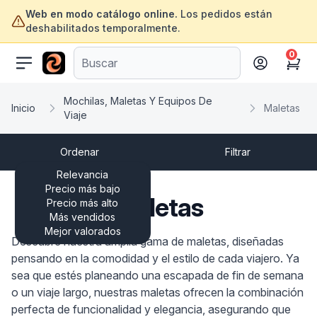
Web en modo catálogo online.
Los pedidos están
deshabilitados temporalmente.
0
ofertasinformatica.com
Cart
Mochilas, Maletas Y Equipos De
Inicio
Maletas
Viaje
Ordenar
Filtrar
Relevancia
Precio más bajo
Maletas
Precio más alto
Más vendidos
Mejor valorados
Descubre nuestra amplia gama de maletas, diseñadas
pensando en la comodidad y el estilo de cada viajero. Ya
sea que estés planeando una escapada de fin de semana
o un viaje largo, nuestras maletas ofrecen la combinación
perfecta de funcionalidad y elegancia, asegurando que