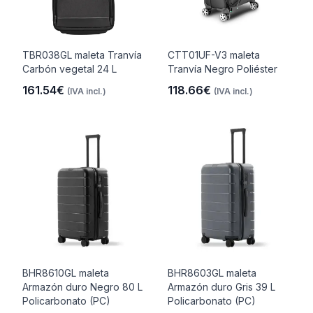
TBR038GL maleta Tranvía
CTT01UF-V3 maleta
Carbón vegetal 24 L
Tranvía Negro Poliéster
161.54€
118.66€
(IVA incl.)
(IVA incl.)
BHR8610GL maleta
BHR8603GL maleta
Armazón duro Negro 80 L
Armazón duro Gris 39 L
Policarbonato (PC)
Policarbonato (PC)