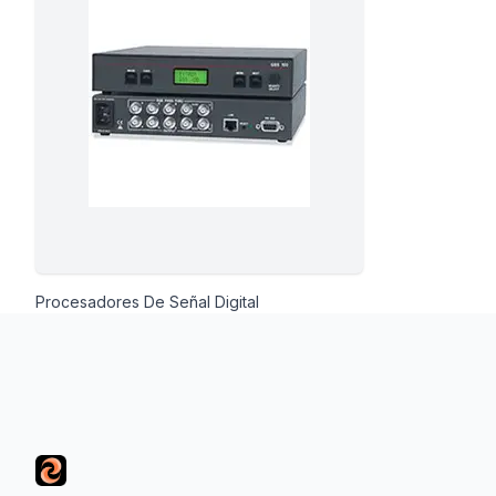
ción
áficos
ión
Procesadores De Señal Digital
Footer
nal