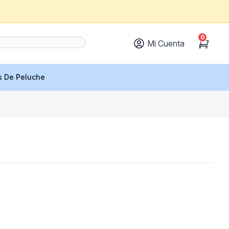
0
Mi Cuenta
Cart
s De Peluche